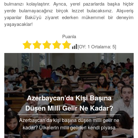
bulmanızı kolaylaştırır. Ayrıca, yerel pazarlarda başka hiçbir
yerde bulamayacağınız birçok lezzet bulacaksınız. Alışveriş
yapanlar Bakü’yü ziyaret ederken mükemmel bir deneyim
yaşayacaklar!
Puanla
[OY:
1
Ortalama:
5
]
Azerbaycan’da Kişi Başına
Düşen Milli Gelir Ne Kadar?
Azerbaycan’da kişi başına düşen milli gelir ne
kadar? Ülkelerin milli gelirleri kendi piyasa
yapılarına göre şekillenmektedir. Milli gelir…