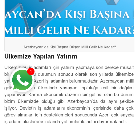
Azerbaycan’da Kişi Başına Düşen Milli Gelir Ne Kadar?
Ülkemize Yapılan Yatırım
Ülkemiz bu iş adamları için yatırım yapmaya son derece müsait
1
bir bölgedir. Bu durumun sonucu olarak son yıllarda ülkemize
yatırım yapan Azeri iş adamları bulunmaktadır. Azerbaycan milli
gelir açısından ülkesinde yaşayan topluluğa eşit bir dağılım
yapamıyor. Karma ekonomik düzenin bir getirisi olan bu durum
bizim ülkemizde olduğu gibi Azerbaycan’da da aynı şekilde
işliyor. Devletin iş adamlarını ekonominin içerisinde daha çok
görev almaları için desteklemeleri sonucunda Azeri çok sayıda
iş adamı uluslararası alanda yatırımlar ile adını duyurmaktadır.