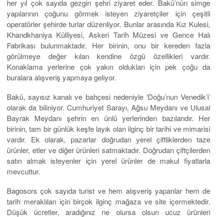
her yıl çok sayıda gezgin şehri ziyaret eder. Bakü’nün simge
yapılarının çoğunu görmek isteyen ziyaretçiler için çeşitli
operatörler şehirde turlar düzenliyor. Bunlar arasında Kız Kulesi,
Khandkhaniya Külliyesi, Askeri Tarih Müzesi ve Gence Halı
Fabrikası bulunmaktadır. Her birinin, onu bir kereden fazla
görülmeye değer kılan kendine özgü özellikleri vardır.
Konaklama yerlerine çok yakın oldukları için pek çoğu da
buralara alışveriş yapmaya geliyor.
Bakü, sayısız kanalı ve bahçesi nedeniyle ‘Doğu’nun Venedik’i’
olarak da biliniyor. Cumhuriyet Sarayı, Ağsu Meydanı ve Ulusal
Bayrak Meydanı şehrin en ünlü yerlerinden bazılarıdır. Her
birinin, tam bir günlük keşfe layık olan ilginç bir tarihi ve mimarisi
vardır. Ek olarak, pazarlar doğrudan yerel çiftliklerden taze
ürünler, etler ve diğer ürünleri satmaktadır. Doğrudan çiftçilerden
satın almak isteyenler için yerel ürünler de makul fiyatlarla
mevcuttur.
Bagosors çok sayıda turist ve hem alışveriş yapanlar hem de
tarih meraklıları için birçok ilginç mağaza ve site içermektedir.
Düşük ücretler, aradığınız ne olursa olsun ucuz ürünleri