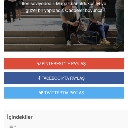
ileri seviyededir. Mağazalar oldukça iyi ve
güzel bir yapıdadır. Caddeler boyunca
dilediği...
PİNTEREST'TE PAYLAŞ
FACEBOOK'TA PAYLAŞ
TWİTTER'DA PAYLAŞ
İçindekiler