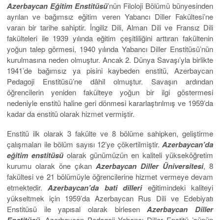
Azerbaycan
Eğitim Enstitüsü
’nün Filoloji Bölümü bünyesinden
ayrılan ve bağımsız eğitim veren Yabancı Diller Fakültesi’ne
varan bir tarihe sahiptir. İngiliz Dili, Alman Dili ve Fransız Dili
fakülteleri ile 1939 yılında eğitim çeşitliliğini arttıran fakültenin
yoğun talep görmesi, 1940 yılında Yabancı Diller Enstitüsü’nün
kurulmasına neden olmuştur. Ancak 2. Dünya Savaşı’yla birlikte
1941’de bağımsız ya pisini kaybeden enstitü, Azerbaycan
Pedagoji Enstitüsü’ne dâhil olmuştur. Savaşın ardından
öğrencilerin yeniden fakülteye yoğun bir ilgi göstermesi
nedeniyle enstitü haline geri dönmesi kararlaştırılmış ve 1959’da
kadar da enstitü olarak hizmet vermiştir.
Enstitü ilk olarak 3 fakülte ve 8 bölüme sahipken, geliştirme
çalışmaları ile bölüm sayısı 12’ye çökertilmiştir.
Azerbaycan’da
eğitim enstitüsü
olarak günümüzün en kaliteli yükseköğretim
kurumu olarak öne çıkan
Azerbaycan Diller Üniversitesi
, 8
fakültesi ve 21 bölümüyle öğrencilerine hizmet vermeye devam
etmektedir.
Azerbaycan’da bati dilleri
eğitimindeki kaliteyi
yükseltmek için 1959’da Azerbaycan Rus Dili ve Edebiyatı
Enstitüsü ile yapısal olarak birlesen
Azerbaycan Diller
Enstitüsü
, Azerbaycan Pedagoji Yabancı Diller Enstitü ’sünün