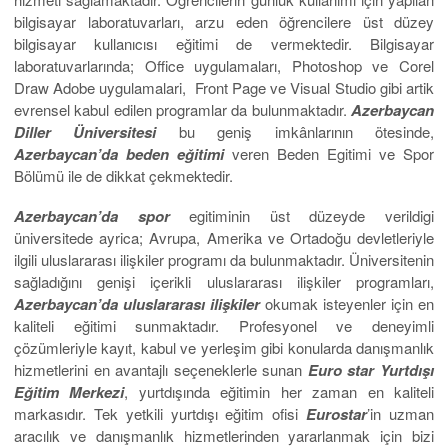
bilgisayar laboratuvarları, arzu eden öğrencilere üst düzey
bilgisayar kullanıcısı eğitimi de vermektedir. Bilgisayar
laboratuvarlarında; Office uygulamaları, Photoshop ve Corel
Draw Adobe uygulamalari, Front Page ve Visual Studio gibi artik
evrensel kabul edilen programlar da bulunmaktadır.
Azerbaycan
Diller Üniversitesi
bu geniş imkânlarının ötesinde,
Azerbaycan’da beden
eğitimi
veren Beden Egitimi ve Spor
Bölümü ile de dikkat çekmektedir.
Azerbaycan’da spor
egitiminin üst düzeyde verildigi
üniversitede ayrica; Avrupa, Amerika ve Ortadoğu devletleriyle
ilgili uluslararası ilişkiler programı da bulunmaktadır. Üniversitenin
sağladığını genişi içerikli uluslararası ilişkiler programları,
Azerbaycan’da
uluslararası
ilişkiler
okumak isteyenler için en
kaliteli eğitimi sunmaktadır. Profesyonel ve deneyimli
çözümleriyle kayıt, kabul ve yerleşim gibi konularda danışmanlık
hizmetlerini en avantajlı seçeneklerle sunan
Euro star
Yurtdışı
Eğitim Merkezi
, yurtdışında eğitimin her zaman en kaliteli
markasıdır. Tek yetkili yurtdışı eğitim ofisi
Eurostar
’in uzman
aracılık ve danışmanlık hizmetlerinden yararlanmak için bizi