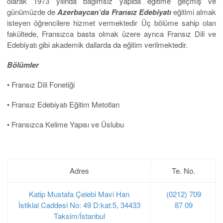
olarak 1973 yılında bağımsız yapıda eğitime geçmiş ve
günümüzde de
Azerbaycan’da
Fransız
Edebiyatı
eğitimi almak
isteyen öğrencilere hizmet vermektedir Üç bölüme sahip olan
fakültede, Fransızca basta olmak üzere ayrıca Fransız Dili ve
Edebiyatı gibi akademik dallarda da eğitim verilmektedir.
Bölümler
• Fransız Dili Fonetiği
• Fransız Edebiyatı Eğitim Metotları
• Fransızca Kelime Yapısı ve Üslubu
Adres
Te. No.
Katip Mustafa Çelebi Mavi Han
(0212) 709
İstiklal Caddesi No: 49 D:kat:5, 34433
87 09
Taksim/İstanbul