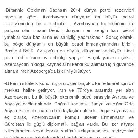
-Britannic Goldman Sachs’ın 2014 dünya petrol rezervleri
raporuna göre, Azerbaycan dünyanın en büyük petrol
rezervlerinden birine sahiptir. . Azerbaycan topraklarının bir
parçası olan Hazar Denizi, dünyanın en zengin ham petrol
yataklarından bazılarına ev sahipliği yapmaktadır. Sonuç olarak,
bu bölge dünyanın en büyük petrol ihracatçılarından biridir.
Başkent Bakü, Avrupa’nın en büyük, dünyanın en büyük ikinci
petrol rafinerisine ev sahipliği yapıyor. Birçok yabancı şirket,
Azerbaycan’ın doğal kaynaklarını kendi kullanımları için güvence
altına alırken Azeberga’da işlerini yürütüyor.
-Ülkenin stratejik konumu, onu diğer birçok ülke ile ticaret için bir
merkez haline getiriyor. İran ve Türkiye arasında yer alan
Azerbaycan, bu iki büyük ekonomik gücü sırasıyla Avrupa ve
Asya’ya bağlamaktadır. Coğrafi konumu, Rusya ve diğer Orta
Asya ülkeleri ile ticareti de kolaylaştırmaktadır. Doğal kaynaklara
ek olarak, Azerbaycan’ın komşu ülkeler Ermenistan ve
Gürcistan ile güçlü diplomatik bağları vardır. Bu, zor altyapı
iyileştirmeleri veya toprak statüsü anlaşmalarında revizyonlar
gerektirmeden ikili ilişkilerden faydalanmasına izin verir.-