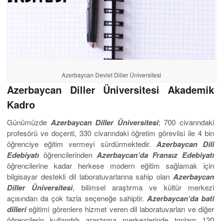
Azerbaycan Devlet Diller Üniversitesi
Azerbaycan Diller Üniversitesi Akademik
Kadro
Günümüzde
Azerbaycan Diller Üniversitesi
; 700 civarındaki
profesörü ve doçenti, 330 civarındaki öğretim görevlisi ile 4 bin
öğrenciye eğitim vermeyi sürdürmektedir.
Azerbaycan Dili
Edebiyatı
öğrencilerinden
Azerbaycan’da
Fransız
Edebiyatı
öğrencilerine kadar herkese modern eğitim sağlamak için
bilgisayar destekli dil laboratuvarlarına sahip olan
Azerbaycan
Diller Üniversitesi
, bilimsel araştırma ve kültür merkezi
açısından da çok fazla seçeneğe sahiptir.
Azerbaycan’da bati
dilleri
eğitimi görenlere hizmet veren dil laboratuvarları ve diğer
öğrencilerin kullandığı araştırma merkezlerinde toplam 120