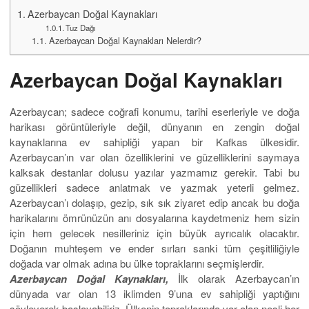
Azerbaycan Doğal Kaynakları
Tuz Dağı
Azerbaycan Doğal Kaynakları Nelerdir?
Azerbaycan Doğal Kaynakları
Azerbaycan; sadece coğrafi konumu, tarihi eserleriyle ve doğa
harikası görüntüleriyle değil, dünyanın en zengin doğal
kaynaklarına ev sahipliği yapan bir Kafkas ülkesidir.
Azerbaycan’ın var olan özelliklerini ve güzelliklerini saymaya
kalksak destanlar dolusu yazılar yazmamız gerekir. Tabi bu
güzellikleri sadece anlatmak ve yazmak yeterli gelmez.
Azerbaycan’ı dolaşıp, gezip, sık sık ziyaret edip ancak bu doğa
harikalarını ömrünüzün anı dosyalarına kaydetmeniz hem sizin
için hem gelecek nesilleriniz için büyük ayrıcalık olacaktır.
Doğanın muhteşem ve ender sırları sanki tüm çeşitliliğiyle
doğada var olmak adına bu ülke topraklarını seçmişlerdir.
Azerbaycan Doğal Kaynakları,
İlk olarak Azerbaycan’ın
dünyada var olan 13 iklimden 9’una ev sahipliği yaptığını
söyleyerek başlayabiliriz. Ülkenin topraklarında var olan nesli her