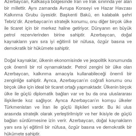
Azerbaycan, Kafkasya bölgesinde İran ve Irak sınırında yer alan
bir millettir. Aynı zamanda Avrupa Konseyi ve Hazar Havzası
Kalkınma Grubu üyesidir. Başkenti Bakü, en kalabalık şehri
Tebriz’dir. Azerbaycan’ın stratejik konumu, onu diğer birçok ülke
ile ticaret için bir merkez haline getiriyor. Dünyanın en büyük
petrol rezervlerinden birine sahiptir. Azerbaycan, doğal
kaynakların yanı sıra iyi eğitimli bir nüfusa, özgür basına ve
demokratik bir hükümete sahiptir.
Doğal kaynaklar, ülkenin ekonomisinde ve jeopolitik konumunda
çok önemli bir rol oynamaktadır. Petrol zengini bir ülke olan
Azerbaycan, kalkınma amacıyla kullanabileceği önemli bir
zenginliğe sahiptir. Ayrıca, Azerbaycan’ın coğrafi konumu onu
birçok ülke için ideal bir ticaret ortağı yapmaktadır. Ülkenin birçok
ülke ile güçlü diplomatik bağları var ve bu da ona uluslararası
ilişkilerde koz sağlıyor. Ayrıca Azerbaycan’ın komşu ülkeler
Türkmenistan ve İran ile güçlü ilişkileri vardır. Bu iki ulus
arasında stratejik olarak yerleştirilmiştir ve her ikisiyle de güçlü
bağları sürdürmesine izin verir. Azerbaycan, doğal kaynakların
yanı sıra iyi eğitimli bir nüfusa, özgür basına ve demokratik bir
hükümete sahiptir.