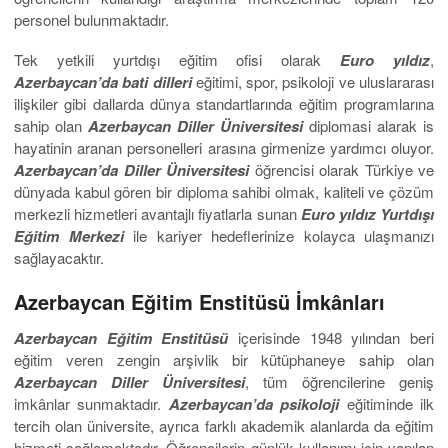
personel bulunmaktadır.
Tek yetkili yurtdışı eğitim ofisi olarak
Euro yıldız
,
Azerbaycan’da bati dilleri
eğitimi, spor, psikoloji ve uluslararası
ilişkiler gibi dallarda dünya standartlarında eğitim programlarına
sahip olan
Azerbaycan Diller Üniversitesi
diplomasi alarak is
hayatinin aranan personelleri arasına girmenize yardımcı oluyor.
Azerbaycan’da Diller Üniversitesi
öğrencisi olarak Türkiye ve
dünyada kabul gören bir diploma sahibi olmak, kaliteli ve çözüm
merkezli hizmetleri avantajlı fiyatlarla sunan
Euro yıldız
Yurtdışı
Eğitim Merkezi
ile kariyer hedeflerinize kolayca ulaşmanızı
sağlayacaktır.
Azerbaycan Eğitim Enstitüsü İmkânları
Azerbaycan
Eğitim Enstitüsü
içerisinde 1948 yılından beri
eğitim veren zengin arşivlik bir kütüphaneye sahip olan
Azerbaycan Diller Üniversitesi
, tüm öğrencilerine geniş
imkânlar sunmaktadır.
Azerbaycan’da psikoloji
eğitiminde ilk
tercih olan üniversite, ayrıca farklı akademik alanlarda da eğitim
hizmeti sağlamaktadır. Öğrencilerin günlük kullanımı için yapılan