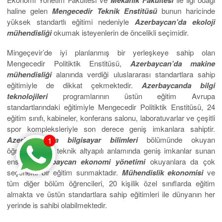
Mekanik Fakültesi
haline gelen
Mengecedir Teknik Enstitüsü
bunun haricinde
yüksek standartlı eğitimi nedeniyle
Azerbaycan’da ekoloji
mühendisliği
okumak isteyenlerin de öncelikli seçimidir.
Mingeçevir’de iyi planlanmış bir yerleşkeye sahip olan
Mengecedir Politiktik Enstitüsü,
Azerbaycan’da makine
mühendisliği
alanında verdiği uluslararası standartlara sahip
eğitimiyle de dikkat çekmektedir.
Azerbaycanda bilgi
teknolojileri
programlarının üstün eğitim Avrupa
standartlarındaki eğitimiyle Mengecedir Politiktik Enstitüsü, 24
eğitim sınıfı, kabineler, konferans salonu, laboratuvarlar ve çeşitli
spor kompleksleriyle son derece geniş imkanlara sahiptir.
Azerbaycan’da bilgisayar bilimleri
bölümünde okuyan
1
öğrencilere de teknik altyapılı anlamında geniş imkanlar sunan
enstitü,
Azerbaycan ekonomi yönetimi
okuyanlara da çok
seçenekli bir eğitim sunmaktadır.
Mühendislik ekonomisi
ve
tüm diğer bölüm öğrencileri, 20 kişilik özel sınıflarda eğitim
almakta ve üstün standartlara sahip eğitimleri ile dünyanın her
yerinde is sahibi olabilmektedir.