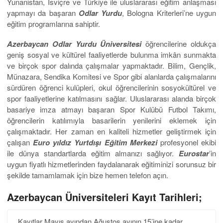
Yunanistan, İsviçre ve Türkiye ile uluslararası eğitim anlaşması
yapmayı da başaran
Odlar Yurdu
, Bologna Kriterleri’ne uygun
eğitim programlarına sahiptir.
Azerbaycan Odlar Yurdu Üniversitesi
öğrencilerine oldukça
geniş sosyal ve kültürel faaliyetlerde bulunma imkân sunmakta
ve birçok spor dalında çalışmalar yapmaktadır. Bilim, Gençlik,
Münazara, Sendika Komitesi ve Spor gibi alanlarda çalışmalarını
sürdüren öğrenci kulüpleri, okul öğrencilerinin sosyokültürel ve
spor faaliyetlerine katılmasını sağlar. Uluslararası alanda birçok
basariye imza atmayı başaran Spor Kulübü Futbol Takımı,
öğrencilerin katılımıyla basarilerin yenilerini eklemek için
çalışmaktadır. Her zaman en kaliteli hizmetler geliştirmek için
çalışan
Euro yıldız
Yurtdışı
Eğitim Merkezi
profesyonel ekibi
ile dünya standartlarda eğitim almanızı sağlıyor.
Eurostar
’in
uygun fiyatlı hizmetlerinden faydalanarak eğitiminizi sorunsuz bir
şekilde tamamlamak için bize hemen telefon açın.
Azerbaycan Üniversiteleri Kayıt Tarihleri;
Kayıtlar Mayıs ayından Ağustos ayının 15’ine kadar