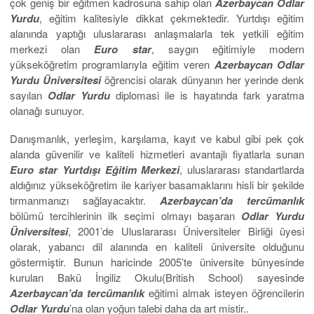
çok geniş bir eğitmen kadrosuna sahip olan
Azerbaycan Odlar
Yurdu
, eğitim kalitesiyle dikkat çekmektedir. Yurtdışı eğitim
alanında yaptığı uluslararası anlaşmalarla tek yetkili eğitim
merkezi olan
Euro star
, saygın eğitimiyle modern
yükseköğretim programlarıyla eğitim veren
Azerbaycan Odlar
Yurdu Üniversitesi
öğrencisi olarak dünyanın her yerinde denk
sayılan
Odlar Yurdu
diplomasi ile is hayatında fark yaratma
olanağı sunuyor.
Danışmanlık, yerleşim, karşılama, kayıt ve kabul gibi pek çok
alanda güvenilir ve kaliteli hizmetleri avantajlı fiyatlarla sunan
Euro star
Yurtdışı
Eğitim Merkezi
, uluslararası standartlarda
aldığınız yükseköğretim ile kariyer basamaklarını hisli bir şekilde
tırmanmanızı sağlayacaktır.
Azerbaycan’da
tercümanlık
bölümü tercihlerinin ilk seçimi olmayı başaran
Odlar Yurdu
Üniversitesi
, 2001’de Uluslararası Üniversiteler Birliği üyesi
olarak, yabancı dil alanında en kaliteli üniversite olduğunu
göstermiştir. Bunun haricinde 2005’te üniversite bünyesinde
kurulan Bakü İngiliz Okulu(British School) sayesinde
Azerbaycan’da
tercümanlık
eğitimi almak isteyen öğrencilerin
Odlar Yurdu
’na olan yoğun talebi daha da art mistir..