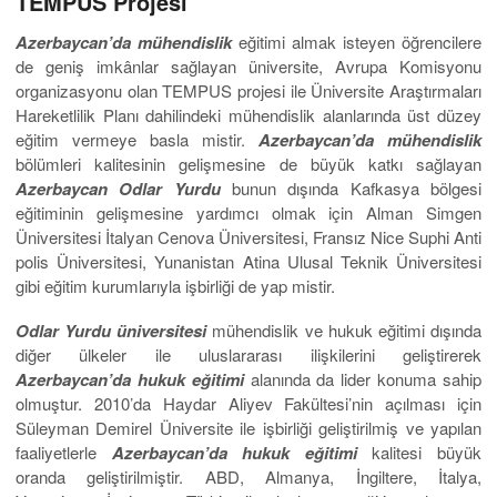
TEMPUS Projesi
Azerbaycan’da mühendislik
eğitimi almak isteyen öğrencilere
de geniş imkânlar sağlayan üniversite, Avrupa Komisyonu
organizasyonu olan TEMPUS projesi ile Üniversite Araştırmaları
Hareketlilik Planı dahilindeki mühendislik alanlarında üst düzey
eğitim vermeye basla mistir.
Azerbaycan’da mühendislik
bölümleri kalitesinin gelişmesine de büyük katkı sağlayan
Azerbaycan Odlar Yurdu
bunun dışında Kafkasya bölgesi
eğitiminin gelişmesine yardımcı olmak için Alman Simgen
Üniversitesi İtalyan Cenova Üniversitesi, Fransız Nice Suphi Anti
polis Üniversitesi, Yunanistan Atina Ulusal Teknik Üniversitesi
gibi eğitim kurumlarıyla işbirliği de yap mistir.
Odlar Yurdu üniversitesi
mühendislik ve hukuk eğitimi dışında
diğer ülkeler ile uluslararası ilişkilerini geliştirerek
Azerbaycan’da hukuk
eğitimi
alanında da lider konuma sahip
olmuştur. 2010’da Haydar Aliyev Fakültesi’nin açılması için
Süleyman Demirel Üniversite ile işbirliği geliştirilmiş ve yapılan
faaliyetlerle
Azerbaycan’da hukuk
eğitimi
kalitesi büyük
oranda geliştirilmiştir. ABD, Almanya, İngiltere, İtalya,