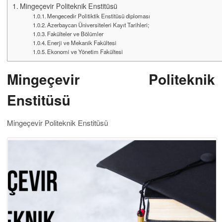
Mingeçevir Politeknik Enstitüsü
Mengecedir Politiktik Enstitüsü diploması
Azerbaycan Üniversiteleri Kayıt Tarihleri;
Fakülteler ve Bölümler
Enerji ve Mekanik Fakültesi
Ekonomi ve Yönetim Fakültesi
Mingeçevir Politeknik
Enstitüsü
Mingeçevir Politeknik Enstitüsü