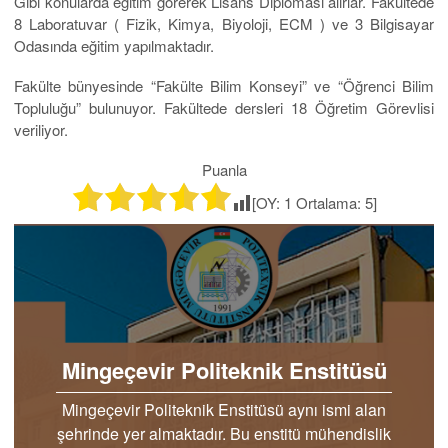
Gibi konularda eğitim görerek Lisans Diplomasi alırlar. Fakültede
8 Laboratuvar ( Fizik, Kimya, Biyoloji, ECM ) ve 3 Bilgisayar
Odasında eğitim yapılmaktadır.
Fakülte bünyesinde “Fakülte Bilim Konseyi” ve “Öğrenci Bilim
Topluluğu” bulunuyor. Fakültede dersleri 18 Öğretim Görevlisi
veriliyor.
Puanla
[OY:
1
Ortalama:
5
]
Mingeçevir Politeknik Enstitüsü
Mingeçevir Politeknik Enstitüsü aynı ismi alan
şehrinde yer almaktadır. Bu enstitü mühendislik