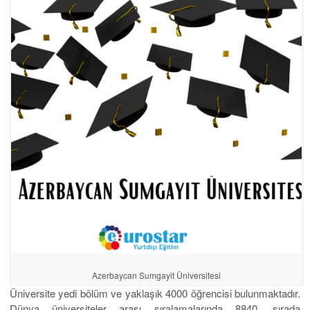
Azerbaycan Sumgayit Üniversitesi
Üniversite yedi bölüm ve yaklaşık 4000 öğrencisi bulunmaktadır.
Dünya üniversiteler arası sıralamalarında
8840. sırada