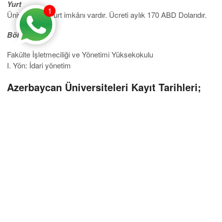
Yurt
1
Üniversitede yurt imkânı vardır. Ücreti aylık 170 ABD Dolarıdır.
Bölümler
Fakülte İşletmeciliği ve Yönetimi Yüksekokulu
I. Yön: İdari yönetim
Azerbaycan Üniversiteleri Kayıt Tarihleri;
Kayıtlar Mayıs ayından Ağustos ayının 15’ine kadar
alınmaktadır.
Erken Kayıt Avantajları;
Bize başvurup erken kayıt yaptırdığınız takdirde
eğitiminize zamanında başlarsınız ve kontenjan sıkıntısı
çekmezsiniz. Bu hususta her üniversitenin prosedürleri
farklılık göstermektedir. Bazı üniversiteler Aralık ayının
başında ek kontenjan dahilinde öğrenci kabul etmektedir.