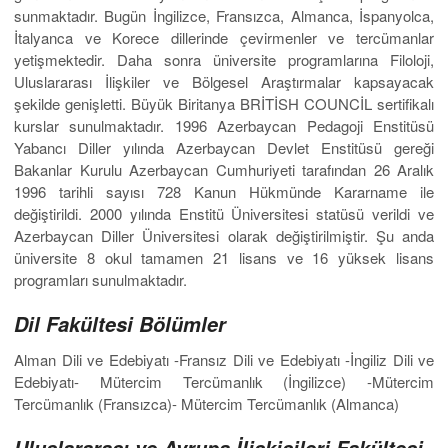
sunmaktadır. Bugün İngilizce, Fransızca, Almanca, İspanyolca,
İtalyanca ve Korece dillerinde çevirmenler ve tercümanlar
yetişmektedir. Daha sonra üniversite programlarına Filoloji,
Uluslararası İlişkiler ve Bölgesel Araştırmalar kapsayacak
şekilde genişletti. Büyük Biritanya BRİTİSH COUNCİL sertifikalı
kurslar sunulmaktadır. 1996 Azerbaycan Pedagoji Enstitüsü
Yabancı Diller yılında Azerbaycan Devlet Enstitüsü gereği
Bakanlar Kurulu Azerbaycan Cumhuriyeti tarafından 26 Aralık
1996 tarihli sayısı 728 Kanun Hükmünde Kararname ile
değiştirildi. 2000 yılında Enstitü Üniversitesi statüsü verildi ve
Azerbaycan Diller Üniversitesi olarak değiştirilmiştir. Şu anda
üniversite 8 okul tamamen 21 lisans ve 16 yüksek lisans
programları sunulmaktadır.
Dil Fakültesi Bölümler
Alman Dili ve Edebiyatı -Fransız Dili ve Edebiyatı -İngiliz Dili ve
Edebiyatı- Mütercim Tercümanlık (İngilizce) -Mütercim
Tercümanlık (Fransızca)- Mütercim Tercümanlık (Almanca)
Uluslararası ve Avrupa İlişkişileri Fakültesi