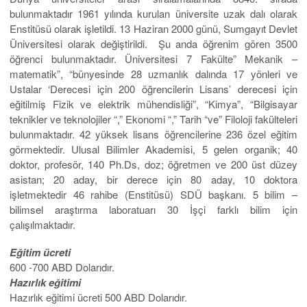
bulunmaktadır 1961 yılında kurulan üniversite uzak dalı olarak
Enstitüsü olarak işletildi. 13 Haziran 2000 günü, Sumgayıt Devlet
Üniversitesi olarak değiştirildi. Şu anda öğrenim gören 3500
öğrenci bulunmaktadır. Üniversitesi 7 Fakülte” Mekanik –
matematik”, “bünyesinde 28 uzmanlık dalında 17 yönleri ve
Ustalar ‘Derecesi için 200 öğrencilerin Lisans’ derecesi için
eğitilmiş Fizik ve elektrik mühendisliği”, “Kimya”, “Bilgisayar
teknikler ve teknolojiler “,” Ekonomi “,” Tarih “ve” Filoloji fakülteleri
bulunmaktadır. 42 yüksek lisans öğrencilerine 236 özel eğitim
görmektedir. Ulusal Bilimler Akademisi, 5 gelen organik; 40
doktor, profesör, 140 Ph.Ds, doz; öğretmen ve 200 üst düzey
asistan; 20 aday, bir derece için 80 aday, 10 doktora
işletmektedir 46 rahibe (Enstitüsü) SDÜ başkanı. 5 bilim –
bilimsel araştırma laboratuarı 30 İşçi farklı bilim için
çalışılmaktadır.
Eğitim ücreti
600 -700 ABD Dolarıdır.
Hazırlık eğitimi
Hazırlık eğitimi ücreti 500 ABD Dolarıdır.