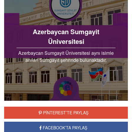
Azerbaycan Sumgayit
Üniversitesi
Azerbaycan Sumgayit Üniversitesi aynı isimle
anılan Sumgayıt şehrinde bulunaktadır.
Üniversite 2000 yılında kurulmuştur. Buna ek
olarak…
PİNTEREST’TE PAYLAŞ
FACEBOOK’TA PAYLAŞ