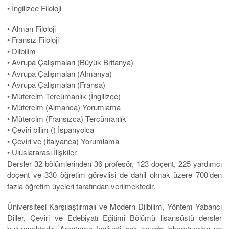
• İngilizce Filoloji
• Alman Filoloji
• Fransız Filoloji
• Dilbilim
• Avrupa Çalışmaları (Büyük Britanya)
• Avrupa Çalışmaları (Almanya)
• Avrupa Çalışmaları (Fransa)
• Mütercim-Tercümanlık (İngilizce)
• Mütercim (Almanca) Yorumlama
• Mütercim (Fransızca) Tercümanlık
• Çeviri bilim () İspanyolca
• Çeviri ve (İtalyanca) Yorumlama
• Uluslararası İlişkiler
Dersler 32 bölümlerinden 36 profesör, 123 doçent, 225 yardımcı
doçent ve 330 öğretim görevlisi de dahil olmak üzere 700’den
fazla öğretim üyeleri tarafından verilmektedir.
Üniversitesi Karşılaştırmalı ve Modern Dilbilim, Yöntem Yabancı
Diller, Çeviri ve Edebiyatı Eğitimi Bölümü lisansüstü dersler
bulunmaktadır. Araştırma faaliyeti çok sayıda laboratuarları ve