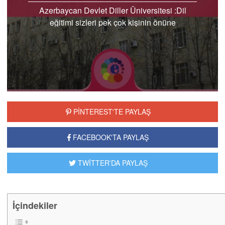
Azerbaycan Devlet Diller Üniversitesi :Dil
eğitimi sizleri pek çok kişinin önüne
geçirebilecektir. Günümüzde artık tek dil bilmek
iyi bir iş..
PİNTEREST'TE PAYLAŞ
FACEBOOK'TA PAYLAŞ
TWİTTER'DA PAYLAŞ
İçindekiler