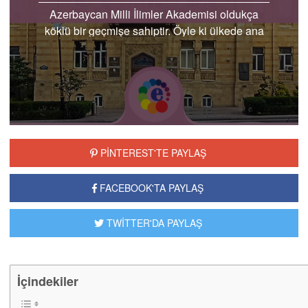
Azerbaycan Milli İlimler Akademisi oldukça
köklü bir geçmişe sahiptir. Öyle ki ülkede ana
bilimsel kurum olarak anılmaktadır. Ülkenin
baş...
PİNTEREST'TE PAYLAŞ
FACEBOOK'TA PAYLAŞ
TWİTTER'DA PAYLAŞ
İçindekiler