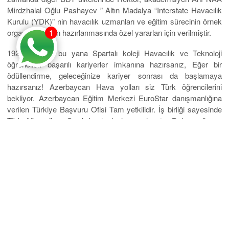
Mirdzhalal Oğlu Pashayev ” Altın Madalya “Interstate Havacılık
Kurulu (YDK)” nin havacılık uzmanları ve eğitim sürecinin örnek
1
organizasyonun hazırlanmasında özel yararları için verilmiştir.
1928 yılından bu yana Spartalı koleji Havacılık ve Teknoloji
öğrencileri başarılı kariyerler imkanına hazırsanız, Eğer bir
ödüllendirme, geleceğinize kariyer sonrası da başlamaya
hazırsanız! Azerbaycan Hava yolları siz Türk öğrencilerini
bekliyor. Azerbaycan Eğitim Merkezi EuroStar danışmanlığına
verilen Türkiye Başvuru Ofisi Tam yetkilidir. İş birliği sayesinde
Türk öğrencilere Sınırlı kontenjanlar ayrılmıştır. Dolayısı ile ne
kadar erken başvurursanız o kadar avantajınız fazla olur. Hazırlık
dil eğitimi 1 yıl lisans 4 yıl toplam 5 yılda mezun olacaksınız. Bu
verilen fırsatı kaçırmayın!!! 15. 09.2010 Azerbaycanda
buluşuyoruz. Rehberlerimiz eşliğinde toplu geliyoruz. Kayıt için
geç kalmayın… BÖLÜMÜNÜZÜ SEÇİN …Kayıt için gerekli
belgelerinizi Eurostar Azerbaycan Eğitim Merkezine teslim
ederek işlemlerinizi başlatın…..kariyerinize bir adım atın..
Havacılık uzmanlarının NBA Eğitimi 5