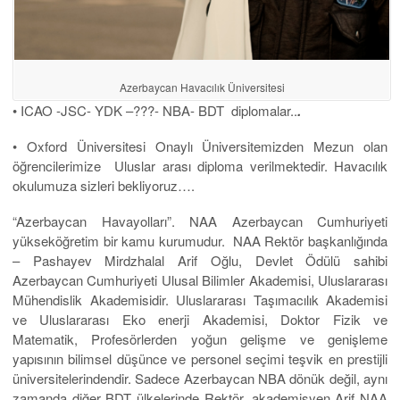
Azerbaycan Havacılık Üniversitesi
• ICAO -JSC- YDK –???- NBA- BDT diplomalar..
.
• Oxford Üniversitesi Onaylı Üniversitemizden Mezun olan
öğrencilerimize Uluslar arası diploma verilmektedir. Havacılık
okulumuza sizleri bekliyoruz….
“Azerbaycan Havayolları”. NAA Azerbaycan Cumhuriyeti
yükseköğretim bir kamu kurumudur. NAA Rektör başkanlığında
– Pashayev Mirdzhalal Arif Oğlu, Devlet Ödülü sahibi
Azerbaycan Cumhuriyeti Ulusal Bilimler Akademisi, Uluslararası
Mühendislik Akademisidir. Uluslararası Taşımacılık Akademisi
ve Uluslararası Eko enerji Akademisi, Doktor Fizik ve
Matematik, Profesörlerden yoğun gelişme ve genişleme
yapısının bilimsel düşünce ve personel seçimi teşvik en prestijli
üniversitelerindendir. Sadece Azerbaycan NBA dönük değil, aynı
zamanda diğer BDT ülkelerinde Rektör, akademisyen Arif NAA