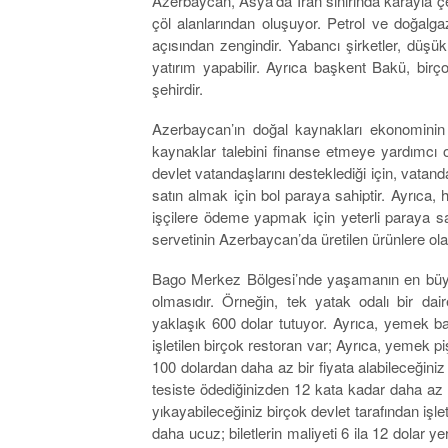
Azerbaycan, Asya’da İran sınırında karayla çev
çöl alanlarından oluşuyor. Petrol ve doğalgaz
açısından zengindir. Yabancı şirketler, düşü
yatırım yapabilir. Ayrıca başkent Bakü, birç
şehirdir.
Azerbaycan’ın doğal kaynakları ekonomini
kaynaklar talebini finanse etmeye yardımcı ol
devlet vatandaşlarını desteklediği için, vatand
satın almak için bol paraya sahiptir. Ayrıca,
işçilere ödeme yapmak için yeterli paraya s
servetinin Azerbaycan’da üretilen ürünlere ol
Bago Merkez Bölgesi’nde yaşamanın en büyük
olmasıdır. Örneğin, tek yatak odalı bir da
yaklaşık 600 dolar tutuyor. Ayrıca, yemek ba
işletilen birçok restoran var; Ayrıca, yemek 
100 dolardan daha az bir fiyata alabileceğiniz b
tesiste ödediğinizden 12 kata kadar daha az 
yıkayabileceğiniz birçok devlet tarafından işl
daha ucuz; biletlerin maliyeti 6 ila 12 dolar ye