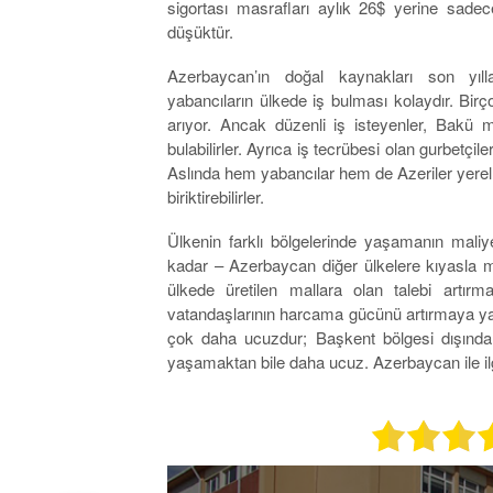
sigortası masrafları aylık 26$ yerine sade
düşüktür.
Azerbaycan’ın doğal kaynakları son yıll
yabancıların ülkede iş bulması kolaydır. Birço
arıyor. Ancak düzenli iş isteyenler, Bakü me
bulabilirler. Ayrıca iş tecrübesi olan gurbetçil
Aslında hem yabancılar hem de Azeriler yerel b
biriktirebilirler.
Ülkenin farklı bölgelerinde yaşamanın maliy
kadar – Azerbaycan diğer ülkelere kıyasla mük
ülkede üretilen mallara olan talebi art
vatandaşlarının harcama gücünü artırmaya ya
çok daha ucuzdur; Başkent bölgesi dışınd
yaşamaktan bile daha ucuz. Azerbaycan ile il