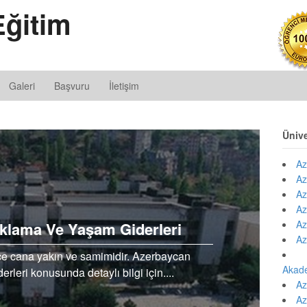
ğitim
Galeri
Başvuru
İletişim
Ünive
Az
Az
Az
Az
Az
klama Ve Yaşam Giderleri
Az
ce cana yakın ve samimidir. Azerbaycan
Akad
leri konusunda detaylı bilgi için....
Az
Az