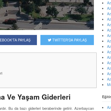
Az
Az
Az
Az
Az
Az
Az
EBOOK'TA PAYLAŞ
TWİTTER'DA PAYLAŞ
Az
Az
Az
Az
Az
Az
ri
Az
Az
Mi
a Ve Yaşam Giderleri
Eğiti
Az
rdır. Bu da bazı giderleri beraberinde getirir. Azerbaycan