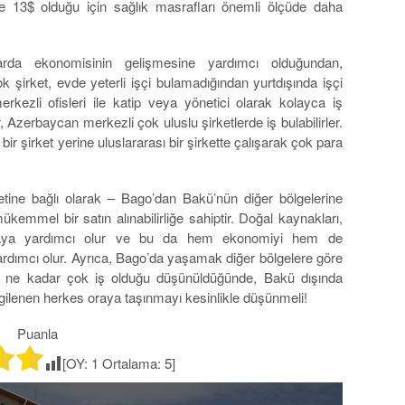
ce 13$ olduğu için sağlık masrafları önemli ölçüde daha
arda ekonomisinin gelişmesine yardımcı olduğundan,
k şirket, evde yeterli işçi bulamadığından yurtdışında işçi
rkezli ofisleri ile katip veya yönetici olarak kolayca iş
er, Azerbaycan merkezli çok uluslu şirketlerde iş bulabilirler.
ir şirket yerine uluslararası bir şirkette çalışarak çok para
etine bağlı olarak – Bago’dan Bakü’nün diğer bölgelerine
emmel bir satın alınabilirliğe sahiptir. Doğal kaynakları,
ırmaya yardımcı olur ve bu da hem ekonomiyi hem de
rdımcı olur. Ayrıca, Bago’da yaşamak diğer bölgelere göre
a ne kadar çok iş olduğu düşünüldüğünde, Bakü dışında
gilenen herkes oraya taşınmayı kesinlikle düşünmeli!
Puanla
[OY:
1
Ortalama:
5
]