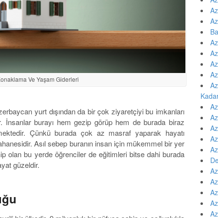
Az
Az
Ba
Az
Az
Az
Az
onaklama Ve Yaşam Giderleri
Az
Kada
Az
erbaycan yurt dışından da bir çok ziyaretçiyi bu imkanları
Az
. İnsanlar burayı hem gezip görüp hem de burada biraz
Az
mektedir. Çünkü burada çok az masraf yaparak hayatı
Az
anesidir. Asıl sebep buranın insan için mükemmel bir yer
Az
p olan bu yerde öğrenciler de eğitimleri bitse dahi burada
De
yat güzeldir.
Az
Az
Az
uğu
Az
Az