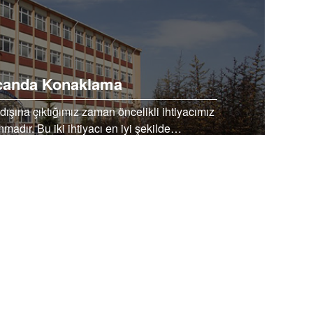
canda Konaklama
şına çıktığımız zaman öncelikli ihtiyacımız
madır. Bu iki ihtiyacı en iyi şekilde…
EBOOK’TA PAYLAŞ
TWİTTER’DA PAYLAŞ