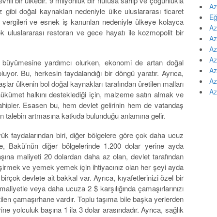
rili bir ülkedir. 9 milyonluk bir nüfusa sahip ve çoğunlukla
Az
 gibi doğal kaynakları nedeniyle ülke uluslararası ticaret
Eğ
k vergileri ve esnek iş kanunları nedeniyle ülkeye kolayca
Az
ok uluslararası restoran ve gece hayatı ile kozmopolit bir
Az
Az
Az
n büyümesine yardımcı olurken, ekonomi de artan doğal
Az
uyor. Bu, herkesin faydalandığı bir döngü yaratır. Ayrıca,
Az
aşlar ülkenin bol doğal kaynakları tarafından üretilen malları
Az
 hükümet halkını desteklediği için, malzeme satın almak ve
ahipler. Esasen bu, hem devlet gelirinin hem de vatandaş
an talebin artmasına katkıda bulunduğu anlamına gelir.
 faydalarından biri, diğer bölgelere göre çok daha ucuz
ire, Bakü’nün diğer bölgelerinde 1.200 dolar yerine ayda
şına maliyeti 20 dolardan daha az olan, devlet tarafından
pişirmek ve yemek yemek için ihtiyacınız olan her şeyi ayda
irçok devlete ait bakkal var. Ayrıca, kıyafetlerinizi özel bir
maliyetle veya daha ucuza 2 $ karşılığında çamaşırlarınızı
etilen çamaşırhane vardır. Toplu taşıma bile başka yerlerden
rine yolculuk başına 1 ila 3 dolar arasındadır. Ayrıca, sağlık