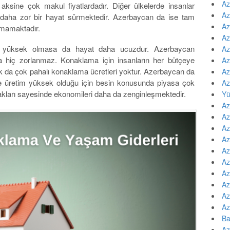
Az
ksine çok makul fiyatlardadır. Diğer ülkelerde insanlar
Az
n daha zor bir hayat sürmektedir. Azerbaycan da ise tam
Az
amamaktadır.
Az
ok yüksek olmasa da hayat daha ucuzdur. Azerbaycan
Az
hiç zorlanmaz. Konaklama için insanların her bütçeye
Az
 da çok pahalı konaklama ücretleri yoktur. Azerbaycan da
Az
de üretim yüksek olduğu için besin konusunda piyasa çok
Az
nakları sayesinde ekonomileri daha da zenginleşmektedir.
Yü
Az
Az
Az
Az
Az
Az
Az
Az
Az
Az
Ba
Az