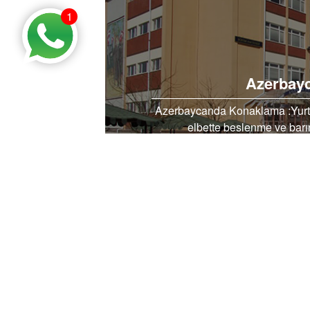
1
Azerbay
Azerbaycanda Konaklama :Yurtdı
elbette beslenme ve barın
PİNTEREST’TE PAYLAŞ
FAC