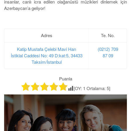
insanlar, canlı icra edilen olağanüstü müzikleri dinlemek için
Azerbaycan’a geliyor!
Adres
Te. No.
Katip Mustafa Çelebi Mavi Han
(0212) 709
İstiklal Caddesi No: 49 D:kat:5, 34433
87 09
Taksim/İstanbul
Puanla
[OY:
1
Ortalama:
5
]