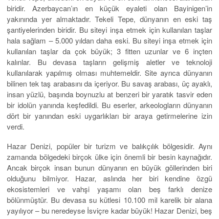
biridir. Azerbaycan’ın en küçük eyaleti olan Bayinigen’in
yakınında yer almaktadır. Tekeli Tepe, dünyanın en eski taş
şantiyelerinden biridir. Bu siteyi inşa etmek için kullanılan taşlar
hala sağlam – 5.000 yıldan daha eski. Bu siteyi inşa etmek için
kullanılan taşlar da çok büyük; 3 fitten uzunlar ve 6 inçten
kalınlar. Bu devasa taşların gelişmiş aletler ve teknoloji
kullanılarak yapılmış olması muhtemeldir. Site ayrıca dünyanın
bilinen tek taş arabasını da içeriyor. Bu savaş arabası, üç ayaklı,
insan yüzlü, başında boynuzlu at benzeri bir yaratık tasvir eden
bir idolün yanında keşfedildi. Bu eserler, arkeologların dünyanın
dört bir yanından eski uygarlıkları bir araya getirmelerine izin
verdi.
Hazar Denizi, popüler bir turizm ve balıkçılık bölgesidir. Aynı
zamanda bölgedeki birçok ülke için önemli bir besin kaynağıdır.
Ancak birçok insan bunun dünyanın en büyük göllerinden biri
olduğunu bilmiyor. Hazar, aslında her biri kendine özgü
ekosistemleri ve vahşi yaşamı olan beş farklı denize
bölünmüştür. Bu devasa su kütlesi 10.100 mil karelik bir alana
yayılıyor – bu neredeyse İsviçre kadar büyük! Hazar Denizi, beş