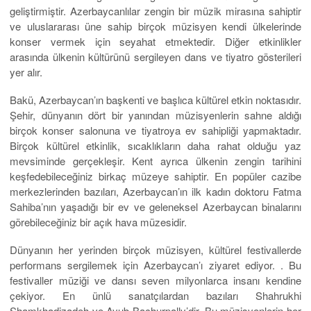
geliştirmiştir. Azerbaycanlılar zengin bir müzik mirasına sahiptir
ve uluslararası üne sahip birçok müzisyen kendi ülkelerinde
konser vermek için seyahat etmektedir. Diğer etkinlikler
arasında ülkenin kültürünü sergileyen dans ve tiyatro gösterileri
yer alır.
Bakü, Azerbaycan’ın başkenti ve başlıca kültürel etkin noktasıdır.
Şehir, dünyanın dört bir yanından müzisyenlerin sahne aldığı
birçok konser salonuna ve tiyatroya ev sahipliği yapmaktadır.
Birçok kültürel etkinlik, sıcaklıkların daha rahat olduğu yaz
mevsiminde gerçekleşir. Kent ayrıca ülkenin zengin tarihini
keşfedebileceğiniz birkaç müzeye sahiptir. En popüler cazibe
merkezlerinden bazıları, Azerbaycan’ın ilk kadın doktoru Fatma
Sahiba’nın yaşadığı bir ev ve geleneksel Azerbaycan binalarını
görebileceğiniz bir açık hava müzesidir.
Dünyanın her yerinden birçok müzisyen, kültürel festivallerde
performans sergilemek için Azerbaycan’ı ziyaret ediyor. . Bu
festivaller müziği ve dansı seven milyonlarca insanı kendine
çekiyor. En ünlü sanatçılardan bazıları Shahrukhi
Shamkhadizadeh ve Ayub Bachurpally’dir. Bu müzisyenlerin her