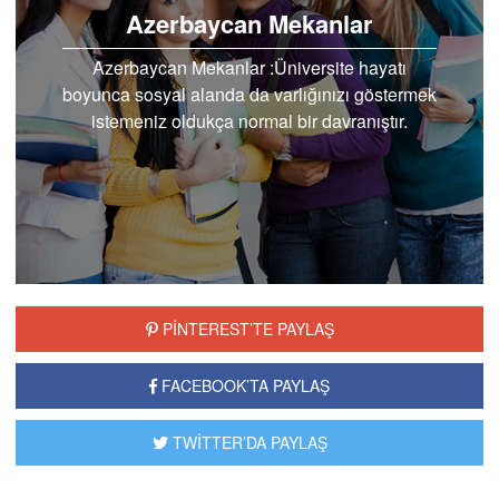
Azerbaycan Mekanlar
Azerbaycan Mekanlar :Üniversite hayatı
boyunca sosyal alanda da varlığınızı göstermek
istemeniz oldukça normal bir davranıştır.
Sosyalleşm…
PİNTEREST’TE PAYLAŞ
FACEBOOK’TA PAYLAŞ
TWİTTER’DA PAYLAŞ