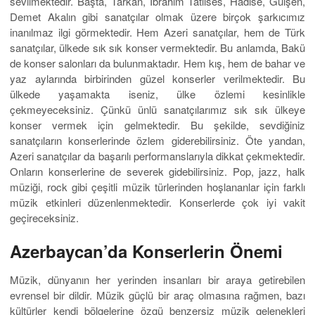
sevilmektedir. Başta, Tarkan, İbrahim Tatlıses, Hadise, Gülşen,
Demet Akalın gibi sanatçılar olmak üzere birçok şarkıcımız
inanılmaz ilgi görmektedir. Hem Azeri sanatçılar, hem de Türk
sanatçılar, ülkede sık sık konser vermektedir. Bu anlamda, Bakü
de konser salonları da bulunmaktadır. Hem kış, hem de bahar ve
yaz aylarında birbirinden güzel konserler verilmektedir. Bu
ülkede yaşamakta iseniz, ülke özlemi kesinlikle
çekmeyeceksiniz. Çünkü ünlü sanatçılarımız sık sık ülkeye
konser vermek için gelmektedir. Bu şekilde, sevdiğiniz
sanatçıların konserlerinde özlem giderebilirsiniz. Öte yandan,
Azeri sanatçılar da başarılı performanslarıyla dikkat çekmektedir.
Onların konserlerine de severek gidebilirsiniz. Pop, jazz, halk
müziği, rock gibi çeşitli müzik türlerinden hoşlananlar için farklı
müzik etkinleri düzenlenmektedir. Konserlerde çok iyi vakit
geçireceksiniz.
Azerbaycan’da Konserlerin Önemi
Müzik, dünyanın her yerinden insanları bir araya getirebilen
evrensel bir dildir. Müzik güçlü bir araç olmasına rağmen, bazı
kültürler kendi bölgelerine özgü benzersiz müzik gelenekleri