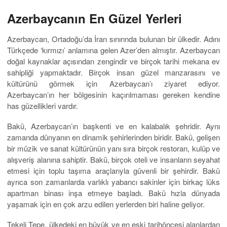
Azerbaycanın En Güzel Yerleri
Azerbaycan, Ortadoğu’da İran sınırında bulunan bir ülkedir. Adını
Türkçede ‘kırmızı’ anlamına gelen Azer’den almıştır. Azerbaycan
doğal kaynaklar açısından zengindir ve birçok tarihi mekana ev
sahipliği yapmaktadır. Birçok insan güzel manzarasını ve
kültürünü görmek için Azerbaycan’ı ziyaret ediyor.
Azerbaycan’ın her bölgesinin kaçırılmaması gereken kendine
has güzellikleri vardır.
Bakü, Azerbaycan’ın başkenti ve en kalabalık şehridir. Aynı
zamanda dünyanın en dinamik şehirlerinden biridir. Bakü, gelişen
bir müzik ve sanat kültürünün yanı sıra birçok restoran, kulüp ve
alışveriş alanına sahiptir. Bakü, birçok oteli ve insanların seyahat
etmesi için toplu taşıma araçlarıyla güvenli bir şehirdir. Bakü
ayrıca son zamanlarda varlıklı yabancı sakinler için birkaç lüks
apartman binası inşa etmeye başladı. Bakü hızla dünyada
yaşamak için en çok arzu edilen yerlerden biri haline geliyor.
Tekeli Tepe, ülkedeki en büyük ve en eski tarihöncesi alanlardan