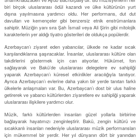
biri birçok uluslararası ödül kazandı ve ülke kültürünün yurt
dışına yayılmasına yardımcı oldu. Her performans, dut dut
davulları ve kemençeler gibi benzersiz etnik enstrümanlara
sahiptir. Müziğin yanı sıra Şah İsmail veya Ali Şirin gibi mitolojik
karakterlerin yer aldığı tiyatro gösterileri de oldukça popülerdir.
Azerbaycan’ı ziyaret eden yabancılar, ülkede ne kadar sıcak
karşılandıklarına şaşıracaklar. İnsanlar, uluslararası kültüre olan
takdirlerini göstermek için can atıyorlar. Hükümet, fon
sağlayarak ve Bakü’de uluslararası delegelere ev sahipliği
yaparak Azerbaycan’ı küresel etkinlikler aracılığıyla tanıtıyor.
Ayrıca Azerbaycan’ı evlerine daha yakın bir yerde tanıtan farklı
ülkelerle anlaşmaları var. Bu, Azerbaycan’ı dost bir ulus haline
getirerek ve yabancı kültürlerden ziyaretlere ev sahipliği yaparak
uluslararası ilişkilere yardımcı olur.
Müzik, farklı kültürlerden insanları güzel yollarla birbirine
bağlayarak hayatımızı zenginleştirir. Bakü, zengin kültürü ve
sıcakkanlı insanları nedeniyle uluslararası müzik performansları
için mükemmel bir yerdir. Her yıl dünyanın dört bir yanından