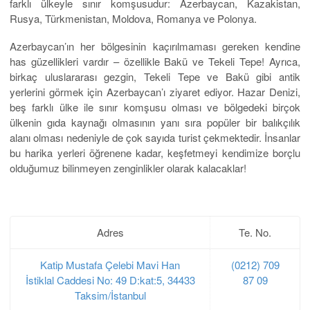
farklı ülkeyle sınır komşusudur: Azerbaycan, Kazakistan,
Rusya, Türkmenistan, Moldova, Romanya ve Polonya.
Azerbaycan’ın her bölgesinin kaçırılmaması gereken kendine
has güzellikleri vardır – özellikle Bakü ve Tekeli Tepe! Ayrıca,
birkaç uluslararası gezgin, Tekeli Tepe ve Bakü gibi antik
yerlerini görmek için Azerbaycan’ı ziyaret ediyor. Hazar Denizi,
beş farklı ülke ile sınır komşusu olması ve bölgedeki birçok
ülkenin gıda kaynağı olmasının yanı sıra popüler bir balıkçılık
alanı olması nedeniyle de çok sayıda turist çekmektedir. İnsanlar
bu harika yerleri öğrenene kadar, keşfetmeyi kendimize borçlu
olduğumuz bilinmeyen zenginlikler olarak kalacaklar!
Adres
Te. No.
Katip Mustafa Çelebi Mavi Han
(0212) 709
İstiklal Caddesi No: 49 D:kat:5, 34433
87 09
Taksim/İstanbul