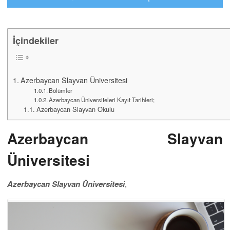
İçindekiler
Azerbaycan Slayvan Üniversitesi
Bölümler
Azerbaycan Üniversiteleri Kayıt Tarihleri;
Azerbaycan Slayvan Okulu
Azerbaycan Slayvan
Üniversitesi
Azerbaycan Slayvan Üniversitesi
,