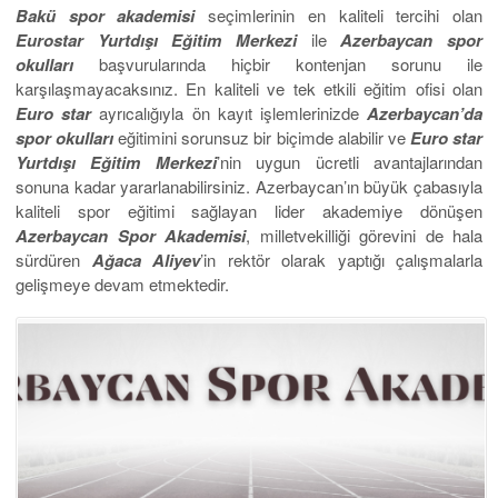
Bakü spor akademisi
seçimlerinin en kaliteli tercihi olan
Eurostar
Yurtdışı
Eğitim Merkezi
ile
Azerbaycan spor
okulları
başvurularında hiçbir kontenjan sorunu ile
karşılaşmayacaksınız. En kaliteli ve tek etkili eğitim ofisi olan
Euro star
ayrıcalığıyla ön kayıt işlemlerinizde
Azerbaycan’da
spor
okulları
eğitimini sorunsuz bir biçimde alabilir ve
Euro star
Yurtdışı
Eğitim Merkezi
’nin uygun ücretli avantajlarından
sonuna kadar yararlanabilirsiniz. Azerbaycan’ın büyük çabasıyla
kaliteli spor eğitimi sağlayan lider akademiye dönüşen
Azerbaycan Spor Akademisi
, milletvekilliği görevini de hala
sürdüren
Ağaca
Aliyev
’in rektör olarak yaptığı çalışmalarla
gelişmeye devam etmektedir.