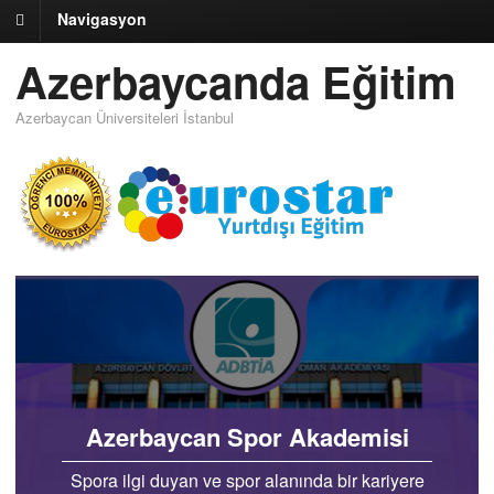
Navigasyon
Azerbaycanda Eğitim
Azerbaycan Üniversiteleri İstanbul
Azerbaycan Spor Akademisi
Spora ilgi duyan ve spor alanında bir kariyere