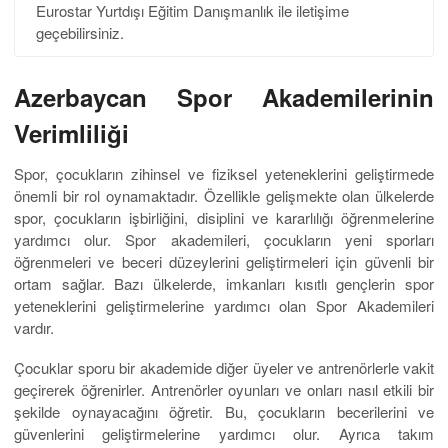
Eurostar Yurtdışı Eğitim Danışmanlık ile iletişime
geçebilirsiniz.
Azerbaycan Spor Akademilerinin
Verimliliği
Spor, çocukların zihinsel ve fiziksel yeteneklerini geliştirmede
önemli bir rol oynamaktadır. Özellikle gelişmekte olan ülkelerde
spor, çocukların işbirliğini, disiplini ve kararlılığı öğrenmelerine
yardımcı olur. Spor akademileri, çocukların yeni sporları
öğrenmeleri ve beceri düzeylerini geliştirmeleri için güvenli bir
ortam sağlar. Bazı ülkelerde, imkanları kısıtlı gençlerin spor
yeteneklerini geliştirmelerine yardımcı olan Spor Akademileri
vardır.
Çocuklar sporu bir akademide diğer üyeler ve antrenörlerle vakit
geçirerek öğrenirler. Antrenörler oyunları ve onları nasıl etkili bir
şekilde oynayacağını öğretir. Bu, çocukların becerilerini ve
güvenlerini geliştirmelerine yardımcı olur. Ayrıca takım