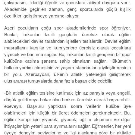
çalışmasını, liderliği öğretir ve çocuklara aidiyet duygusu verir.
Akademide geçirilen zaman, genç sporcularda güçlü kişilik
özellikleri geliştirmeye yardımcı oluyor.
Azeri çocukların çoğu spor akademilerinde spor öğreniyor.
Bunlar, imkanları kısıtlı gençlerin ücretsiz olarak eğitim
alabilecekleri devlet tarafından işletilen tesislerdir. Devlet eğitim
masraflarını karşılar ve kursiyerlere ücretsiz olarak çocuklara
yiyecek ve barınma sağlar. Bu, imkanları kısıtlı gençlerin bir spor
kulübüne katılma şansına sahip olmalarını sağlar. Hükümetin
halkına yardım etmesinin ve yaşam standartlarını iyileştirmesinin
bir yolu. Azerbaycan, ülkenin atletik yeteneğini geliştirerek
uluslararası turnuvalarda daha fazla başarı elde edebilir.
-Bir atletik eğitim tesisine katılmak için az parayla veya engelli,
düşük gelirli veya bekar olan herkes ücretsiz olarak başvurabilir.
ebeveyn. Başvuru yaptıktan sonra velilerin kulübe üye
olabilmeleri için küçük bir ücret ödemeleri gerekmektedir. Bu,
eğitim kampı için yiyecek, giyecek, eğitim ekipmanı ve diğer
ihtiyaçlar için yeterli para ayırmalarını sağlar. Eğitmenler, her yeni
üyeye deneyim seviyelerine ve ilgi alanlarına göre bir aktivite