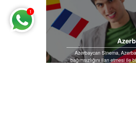
1
Azerb
Azerbaycan Sinema, Azerbay
bağımsızlığını ilan etmesi ile b
atağına başlamıştır. ayrılma
Azerbaycan devlet anlayışı ve
dayanmakta
PİNTEREST’TE PAYLAŞ
FAC