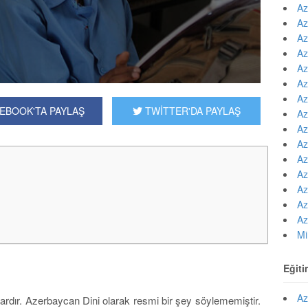
Az
Az
Az
Az
Az
Az
Az
EBOOK'TA PAYLAŞ
TWİTTER'DA PAYLAŞ
Az
Az
Az
Az
Az
Az
Az
Az
Mi
Eğiti
Az
dır. Azerbaycan Dini olarak resmi bir şey söylememiştir.