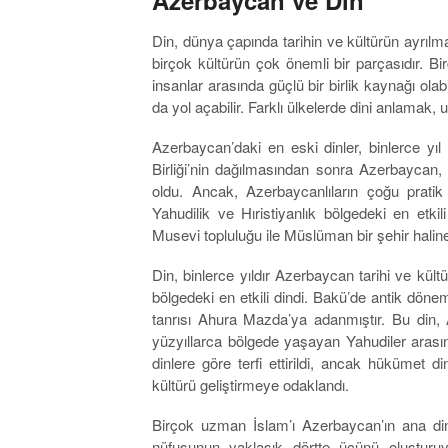
Din, dünya çapında tarihin ve kültürün ayrılma
birçok kültürün çok önemli bir parçasıdır. Bir
insanlar arasında güçlü bir birlik kaynağı ola
da yol açabilir. Farklı ülkelerde dini anlamak,
Azerbaycan’daki en eski dinler, binlerce yı
Birliği’nin dağılmasından sonra Azerbaycan,
oldu. Ancak, Azerbaycanlıların çoğu pratik
Yahudilik ve Hıristiyanlık bölgedeki en etkil
Musevi topluluğu ile Müslüman bir şehir haline
Din, binlerce yıldır Azerbaycan tarihi ve kült
bölgedeki en etkili dindi. Bakü’de antik dön
tanrısı Ahura Mazda’ya adanmıştır. Bu din,
yüzyıllarca bölgede yaşayan Yahudiler aras
dinlere göre terfi ettirildi, ancak hükümet d
kültürü geliştirmeye odaklandı.
Birçok uzman İslam’ı Azerbaycan’ın ana din
nüfusunun yaklaşık dörtte üçünü oluştur