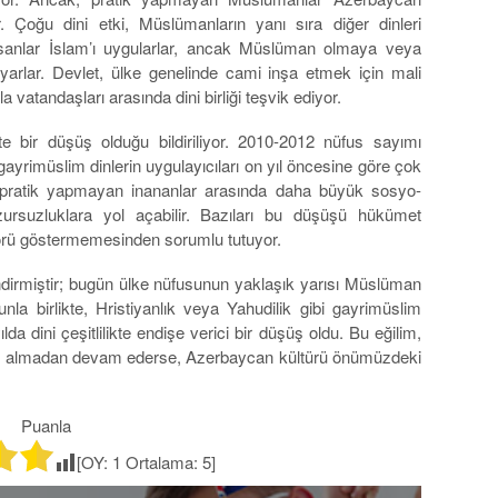
r. Çoğu dini etki, Müslümanların yanı sıra diğer dinleri
nsanlar İslam’ı uygularlar, ancak Müslüman olmaya veya
yarlar. Devlet, ülke genelinde cami inşa etmek için mali
a vatandaşları arasında dini birliği teşvik ediyor.
te bir düşüş olduğu bildiriliyor. 2010-2012 nüfus sayımı
i gayrimüslim dinlerin uygulayıcıları on yıl öncesine göre çok
ü pratik yapmayan inananlar arasında daha büyük sosyo-
rsuzluklara yol açabilir. Bazıları bu düşüşü hükümet
şgörü göstermemesinden sorumlu tutuyor.
lendirmiştir; bugün ülke nüfusunun yaklaşık yarısı Müslüman
la birlikte, Hristiyanlık veya Yahudilik gibi gayrimüslim
lda dini çeşitlilikte endişe verici bir düşüş oldu. Bu eğilim,
rı ele almadan devam ederse, Azerbaycan kültürü önümüzdeki
Puanla
[OY:
1
Ortalama:
5
]