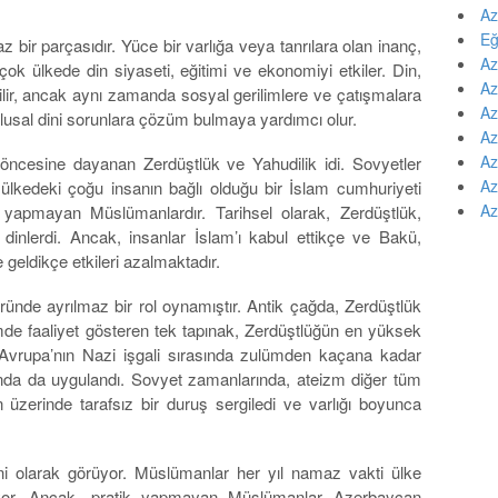
Az
Eğ
z bir parçasıdır. Yüce bir varlığa veya tanrılara olan inanç,
Az
çok ülkede din siyaseti, eğitimi ve ekonomiyi etkiler. Din,
Az
bilir, ancak aynı zamanda sosyal gerilimlere ve çatışmalara
Az
 ulusal dini sorunlara çözüm bulmaya yardımcı olur.
Az
Az
l öncesine dayanan Zerdüştlük ve Yahudilik idi. Sovyetler
Az
 ülkedeki çoğu insanın bağlı olduğu bir İslam cumhuriyeti
Az
 yapmayan Müslümanlardır. Tarihsel olarak, Zerdüştlük,
i dinlerdi. Ancak, insanlar İslam’ı kabul ettikçe ve Bakü,
 geldikçe etkileri azalmaktadır.
üründe ayrılmaz bir rol oynamıştır. Antik çağda, Zerdüştlük
emde faaliyet gösteren tek tapınak, Zerdüştlüğün en yüksek
 Avrupa’nın Nazi işgali sırasında zulümden kaçana kadar
ında da uygulandı. Sovyet zamanlarında, ateizm diğer tüm
in üzerinde tarafsız bir duruş sergiledi ve varlığı boyunca
i olarak görüyor. Müslümanlar her yıl namaz vakti ülke
uyor. Ancak, pratik yapmayan Müslümanlar Azerbaycan