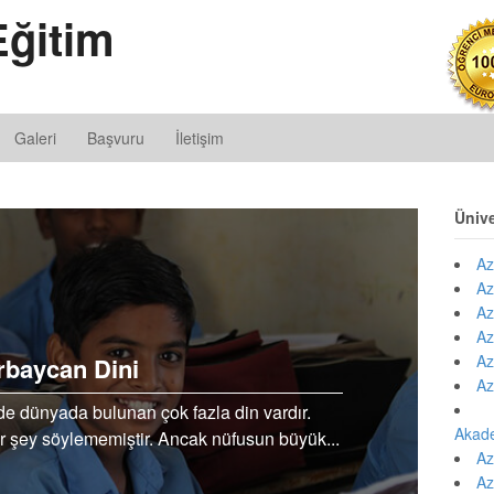
ğitim
Galeri
Başvuru
İletişim
Ünive
Az
Az
Az
Az
Az
rbaycan Dini
Az
 dünyada bulunan çok fazla din vardır.
Akad
r şey söylememiştir. Ancak nüfusun büyük...
Az
Az