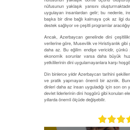
nüfusunun yaklaşık yarısını oluşturmaktadı
uygulayan insanlardan gelir; bu nedenle, i
başka bir dine bağlı kalmaya çok az ilgi du
destek sağlıyor ve çeşitli programlar aracılığıyl
Ancak, Azerbaycan genelinde dini çeşitlilik
verilerine göre, Musevilik ve Hıristiyanlık gib
daha az. Bu eğilim endişe vericidir, çünk
ekonomik sorunlar varsa daha büyük huzu
yetkililerinin dini uygulamayanlara karşı ho
Din binlerce yıldır Azerbaycan tarihini şekil
ve pratik yapmayan önemli bir azınlık. Bunun
dinleri daha az insan uyguladığı için son on yı
devlet liderlerinin dini hoşgörü gibi konula
yıllarda önemli ölçüde değişebilir.