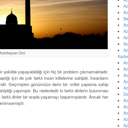
Az
Az
Ba
Az
Az
Az
Az
Az
Azerbaycan Dini
Kada
Az
Az
r şekilde yaşayabildiği için hiç bir problem çıkmamaktadır.
Az
ığı için de çok farklı insan kitlelerine sahiptir. İnsanların
Az
endir. Geçmişten günümüze derin bir millet yapısına sahip
Az
hipliği yapmıştır. Bu nedenledir ki farklı dinlerin bulunması
De
 farklı dinler bir arada yaşamayı başarmışlardır. Ancak her
Az
enimsemiştir.
Az
Az
Az
Az