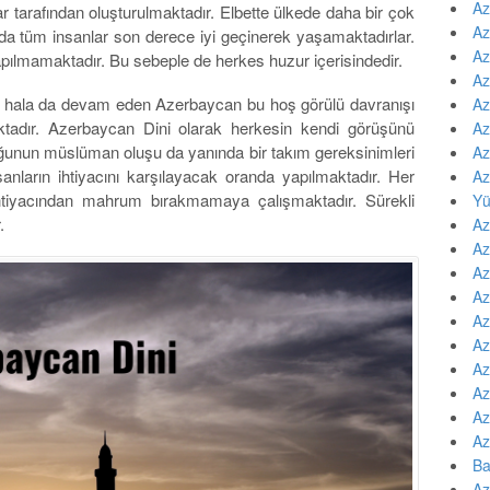
Az
arafından oluşturulmaktadır. Elbette ülkede daha bir çok
Az
da tüm insanlar son derece iyi geçinerek yaşamaktadırlar.
Az
pılmamaktadır. Bu sebeple de herkes huzur içerisindedir.
Az
ve hala da devam eden Azerbaycan bu hoş görülü davranışı
Az
ktadır. Azerbaycan Dini olarak herkesin kendi görüşünü
Az
unun müslüman oluşu da yanında bir takım gereksinimleri
Az
sanların ihtiyacını karşılayacak oranda yapılmaktadır. Her
Az
ihtiyacından mahrum bırakmamaya çalışmaktadır. Sürekli
Yü
.
Az
Az
Az
Az
Az
Az
Az
Az
Az
Az
Ba
Az