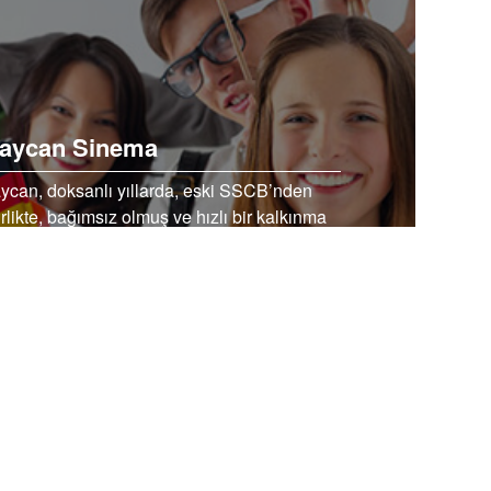
aycan Sinema
can, doksanlı yıllarda, eski SSCB’nden
irlikte, bağımsız olmuş ve hızlı bir kalkınma
sı ile bağımsız olmuş bir ülkedir. Ancak,
 ülke kültürü aslında yüzyıllarca öncesine
dır. Zengin ve köklü…
EBOOK’TA PAYLAŞ
TWİTTER’DA PAYLAŞ