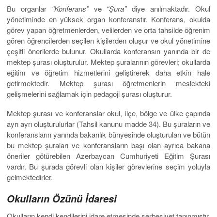
Bu organlar
“Konferans”
ve
“Şura”
diye anılmaktadır. Okul
yönetiminde en yüksek organ konferanstır. Konferans, okulda
görev yapan öğretmenlerden, velilerden ve orta tahsilde öğrenim
gören öğrencilerden seçilen kişilerden oluşur ve okul yönetimine
çeşitli önerilerde bulunur. Okullarda konferansın yanında bir de
mektep şurası oluşturulur. Mektep şuralarının görevleri; okullarda
eğitim ve öğretim hizmetlerini geliştirerek daha etkin hale
getirmektedir. Mektep şurası öğretmenlerin meslekteki
gelişmelerini sağlamak için pedagoji şurası oluşturur.
Mektep şurası ve konferanslar okul, ilçe, bölge ve ülke çapında
ayrı ayrı oluşturulurlar (Tahsil kanunu madde 34). Bu şuraların ve
konferansların yanında bakanlık bünyesinde oluşturulan ve bütün
bu mektep şuraları ve konferansların başı olan ayrıca bakana
öneriler götürebilen Azerbaycan Cumhuriyeti Eğitim Şurası
vardır. Bu şurada görevli olan kişiler görevlerine seçim yoluyla
gelmektedirler.
Okulların Özünü İdaresi
Okulların kendi kendilerini idare etmesinde serbesiyet tanınmıştır.