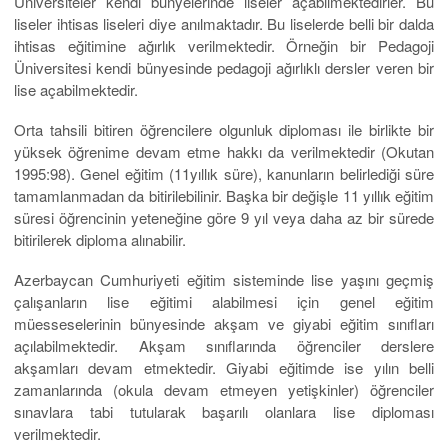
Üniversiteler kendi bünyelerinde liseler açabilmektedirler. Bu
liseler ihtisas liseleri diye anılmaktadır. Bu liselerde belli bir dalda
ihtisas eğitimine ağırlık verilmektedir. Örneğin bir Pedagoji
Üniversitesi kendi bünyesinde pedagoji ağırlıklı dersler veren bir
lise açabilmektedir.
Orta tahsili bitiren öğrencilere olgunluk diploması ile birlikte bir
yüksek öğrenime devam etme hakkı da verilmektedir (Okutan
1995:98). Genel eğitim (11yıllık süre), kanunların belirlediği süre
tamamlanmadan da bitirilebilinir. Başka bir değişle 11 yıllık eğitim
süresi öğrencinin yeteneğine göre 9 yıl veya daha az bir sürede
bitirilerek diploma alınabilir.
Azerbaycan Cumhuriyeti eğitim sisteminde lise yaşını geçmiş
çalışanların lise eğitimi alabilmesi için genel eğitim
müesseselerinin bünyesinde akşam ve giyabi eğitim sınıfları
açılabilmektedir. Akşam sınıflarında öğrenciler derslere
akşamları devam etmektedir. Giyabi eğitimde ise yılın belli
zamanlarında (okula devam etmeyen yetişkinler) öğrenciler
sınavlara tabi tutularak başarılı olanlara lise diploması
verilmektedir.