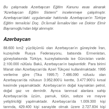
Bu çalışmada Azerbaycan Eğitim Kanunu esas alınarak
“Azerbaycan Eğitim Sistemi” incelenmeye çalışılmıştır.
Azerbaycan’daki uygulamalar hakkında Azerbaycan’ın Türkiye
Eğitim temsilcisi Doç. Dr.İsmail İsmailov’dan ve Doktor Elmir
Bayramoğlu’ndan bilgi alınmıştır.
Azerbaycan
88.600 km2 yüzölçümlü olan Azerbaycan’ın güneyinde İran,
kuzeyinde Rusya Federasyonu, batısında Ermenistan,
güneybatısında Türkiye, kuzeybatısında ise Gürcistan vardır.
2.100.000 nüfüslu Bakü, Azerbaycan’ın başkentidir. Para birimi
Manat olan Azerbaycan’da Azeri Tükçesi kullanılmaktadır. 1995
verilerine göre (Tika 1995:7) 7.486.090 nüfuslu olan
Azerbaycan’da nüfusun 3.952.800’ü kentte, 3.477.900’ü kırsal
kesimde yaşamaktadır. Azerbaycan’ın doğal kaynakları petrol,
doğal gaz ve demirdir. Ayrıca tarımsal alanlara sahip
Azerbaycan’da üzüm, pamuk, tütün, sebze ve meyve
yetiştiriciliği yapılmaktadır. Azerbaycan’da 1.009.300 kişi
tarımda, 429.400 kişi sanayide olmak üzere 2.727.834 kişi