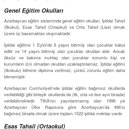
Genel Eğitim Okulları
Azerbaycan eğitim sisteminde genel eğitim okulları; İptidai Tahsil
(İlkokul), Esas Tahsil (Ortaokul) ve Orta Tahsil (Lise) olmak
üzere üç basamaktan oluşmaktadır.
İptidai eğitime 1 Eylül’de 6 yaşını bitirmiş olan çocuklar kabul
edilir ve 14 yaşını bitirmiş olan çocuklar okuldan atılır. Ancak
öksüz ve bakıma muhtaç olan çocuklar sorumlu kişi ve
kurumların izni olmadan okuldan uzaklaştırılamaz. İptidai eğitimi
(ilkokulu) bitirene diploma verilmez, çünkü zorunlu eğitim daha
bitmemiştir.
Azerbaycan Cumhuriyeti’nde iptidai eğitim bağımsız okullarda
verilebildiği gibi birleşik okullarda da (ilk, orta ve lise aynı binada)
verilebilmektedir. TİKA’nın yayınlanmamış olan 1996 yılı
Azerbaycan Ülke Raporuna göre Azerbaycan’da 496’sı
bağımsız binada olmak üzere toplam 1522 iptidai mektep vardır.
Esas Tahsil (Ortaokul)