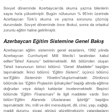
Sovyet döneminde Azerbaycan’da okuma yazma bilenlerin
sayısı hızla yükselmiştir. Bugün nüfusunun % 95’inin üzerinde
Azerbaycan Türk’ü okuma ve yazma sorununu çözmüş
durumdadır. Sovyet döneminde önce ilkokul, sonra da ortaokul
zorunlu eğitim haline getirilmiştir.
Azerbaycan Eğitim Sistemine Genel Bakış
Azerbaycan eğitim sisteminin genel esaslarını, 1992 yılında
Azerbaycan Cumhuriyeti Milli Meclis’i tarafından kabul
edilen
“Tahsil Kanunu”
belirlemektedir. Altı bölümden oluşan
Tahsil kanununun birinci bölümü
“Genel Maddeler”
başlığını
taşımaktadır. İkinci bölümü
“Eğitim Sistemi”,
üçüncü bölümü
ise
“Eğitim Sisteminin Yönetimi”oluşturmaktadır. D
ördüncü
bölümde ise
“Eğitim Projesinin İştirakçileri”
başlığı altında eğitime
doğrudan veya dolaylı katılanlar incelenmektedir. Beşinci
bölümde
“Eğitim Finansmanı”
ile ilgili maddeler vardır. Son
bölüm
“Eğitim Alanında Uluslararası İşbirliği”
başlığını
taşımaktadır. Irkı, milli ve dini mensubiyeti, dili, cinsi, yaşı, sağlığı,
maddi durumu, siyasi görüşü gözetilmeksizin vatandaşların