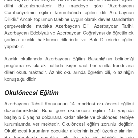
dilini düzenlemektedir. Bu maddeye göre “Azerbaycan
Cumhuriyeti’nin eğitim kurumlarında eğitim dili Azerbaycan
Dili’dir.” Ancak toplumun talebine uygun olarak devlet standartları
çerçevesinde, mutlaka Azerbaycan Dili, Azerbaycan Tarihi,
Azerbaycan Edebiyatı ve Azerbaycan Coğrafyası da öğretilmek
şartıyla azınlık halklarının dillerinde ve Batı Dillerinde eğitim
yapılabilir.
Azınlık okullarında Azerbaycan Eğitim Bakanlığının belirlediği
programa ek olarak haftada ikişer saat her sınıfta kendi ana
dilleri okutulmaktadır. Azınlık okullarında öğretim dili, o azınlığın
konuştuğu dildir.
Okulöncesi Eğitim
Azerbaycan Tahsil Kanununun 14. maddesi okulöncesi eğitimi
düzenlemektedir. Buna göre okulöncesi eğitim 1.5 yaşında
başlayıp 6 yaşına doldurana kadar ailede ve okulöncesi terbiye
kurumlarında verilmektedir. Okulöncesi eğitim zorunlu değildir.
Okulöncesi kurumlara çocuklar ailelerinin isteği üzerine alınırlar.
Bu kurumlarda çocuklar aile ile sıkı bir işbirliği halinde