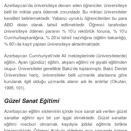
Azerbaycan’da üniversiteye devam eden öğrenciler, üniversiteye
belli bir miktar para ödemek zorundadır. Bu miktarı üniversiteler
kendileri belirlemektedir. Yabancı uyruklu öğrencilerden bu para
ABD doları olarak tahsil edilmektedir. Öğrenci tarafından
üniversiteye ödenen paranın % 10’u rektörlük fonuna, % 10’u
Cumhurbaşkanlığına, % 20’si tahsil nazırlığına (eğitim bakanlığı),
% 60’ı da kayıt yapılan üniversiteye aktarılmaktadır.
Azerbaycan Cumhuriyeti’nde Ali mekteplerinde (üniversitelerde)
eğitim, Ayan (gündüz) eğitim, akşam eğitimi ve gıyabi eğitimden
oluşur. Üniversiteler genellikle Bakü’de toplanmıştır. Bakü Devlet
Üniversitesi hariç, üniversiteler belli uzmanlık alanlarına göre
kurularak ilgili olduğu uzmanlık alanın adı ile anılırlar (Okutan,
1995: 101).
Güzel Sanat Eğitimi
Azerbaycan eğitim sisteminin içinde ince sanat adı verilen güzel
sanatlar eğitimi ayrı bir yer işgal etmektedir. Güzel sanatlar
eğitimi mecburi olmamak kaydıyla iptidai eğitimle birlikte
başlamaktadır. Öğrenci ilkokula giderken aynı zamanda isterse