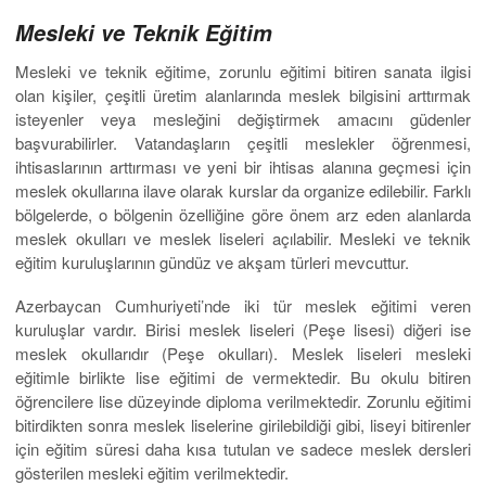
Mesleki ve Teknik Eğitim
Mesleki ve teknik eğitime, zorunlu eğitimi bitiren sanata ilgisi
olan kişiler, çeşitli üretim alanlarında meslek bilgisini arttırmak
isteyenler veya mesleğini değiştirmek amacını güdenler
başvurabilirler. Vatandaşların çeşitli meslekler öğrenmesi,
ihtisaslarının arttırması ve yeni bir ihtisas alanına geçmesi için
meslek okullarına ilave olarak kurslar da organize edilebilir. Farklı
bölgelerde, o bölgenin özelliğine göre önem arz eden alanlarda
meslek okulları ve meslek liseleri açılabilir. Mesleki ve teknik
eğitim kuruluşlarının gündüz ve akşam türleri mevcuttur.
Azerbaycan Cumhuriyeti’nde iki tür meslek eğitimi veren
kuruluşlar vardır. Birisi meslek liseleri (Peşe lisesi) diğeri ise
meslek okullarıdır (Peşe okulları). Meslek liseleri mesleki
eğitimle birlikte lise eğitimi de vermektedir. Bu okulu bitiren
öğrencilere lise düzeyinde diploma verilmektedir. Zorunlu eğitimi
bitirdikten sonra meslek liselerine girilebildiği gibi, liseyi bitirenler
için eğitim süresi daha kısa tutulan ve sadece meslek dersleri
gösterilen mesleki eğitim verilmektedir.