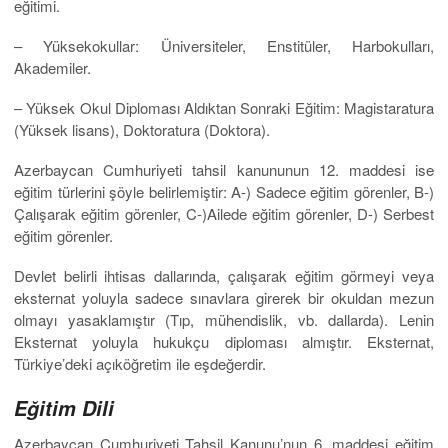
eğitimi.
– Yüksekokullar: Üniversiteler, Enstitüler, Harbokulları,
Akademiler.
– Yüksek Okul Diploması Aldıktan Sonraki Eğitim: Magistaratura
(Yüksek lisans), Doktoratura (Doktora).
Azerbaycan Cumhuriyeti tahsil kanununun 12. maddesi ise
eğitim türlerini şöyle belirlemiştir: A-) Sadece eğitim görenler, B-)
Çalışarak eğitim görenler, C-)Ailede eğitim görenler, D-) Serbest
eğitim görenler.
Devlet belirli ihtisas dallarında, çalışarak eğitim görmeyi veya
eksternat yoluyla sadece sınavlara girerek bir okuldan mezun
olmayı yasaklamıştır (Tıp, mühendislik, vb. dallarda). Lenin
Eksternat yoluyla hukukçu diploması almıştır. Eksternat,
Türkiye’deki açıköğretim ile eşdeğerdir.
Eğitim Dili
Azerbaycan Cumhuriyeti Tahsil Kanunu’nun 6. maddesi eğitim