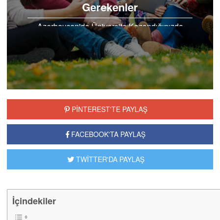
Gerekenler
Azerbaycan'da Üniversite Kazandığınızda
Yapamanız Gerekenler, Azerbaycan tercih
eden öğrencilerimize Azerbaycan
Üniversitelerinin yetki ver...
PİNTEREST'TE PAYLAŞ
FACEBOOK'TA PAYLAŞ
TWİTTER'DA PAYLAŞ
İçindekiler