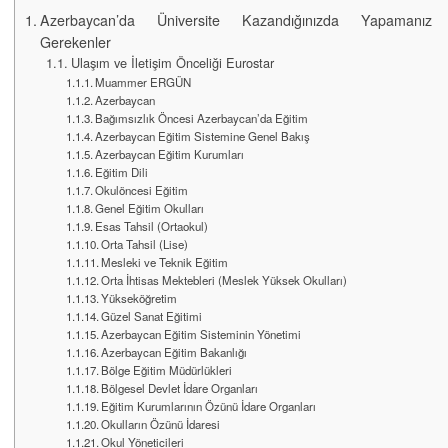
Azerbaycan’da Üniversite Kazandığınızda Yapamanız
Gerekenler
Ulaşım ve İletişim Önceliği Eurostar
Muammer ERGÜN
Azerbaycan
Bağımsızlık Öncesi Azerbaycan’da Eğitim
Azerbaycan Eğitim Sistemine Genel Bakış
Azerbaycan Eğitim Kurumları
Eğitim Dili
Okulöncesi Eğitim
Genel Eğitim Okulları
Esas Tahsil (Ortaokul)
Orta Tahsil (Lise)
Mesleki ve Teknik Eğitim
Orta İhtisas Mektebleri (Meslek Yüksek Okulları)
Yükseköğretim
Güzel Sanat Eğitimi
Azerbaycan Eğitim Sisteminin Yönetimi
Azerbaycan Eğitim Bakanlığı
Bölge Eğitim Müdürlükleri
Bölgesel Devlet İdare Organları
Eğitim Kurumlarının Özünü İdare Organları
Okulların Özünü İdaresi
Okul Yöneticileri