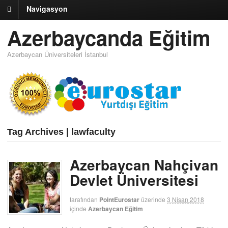
Navigasyon
Azerbaycanda Eğitim
Azerbaycan Üniversiteleri İstanbul
Tag Archives | lawfaculty
Azerbaycan Nahçivan
Devlet Üniversitesi
tarafından
PointEurostar
üzerinde
3 Nisan 2018
içinde
Azerbaycan Eğitim